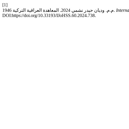
[1]
م.م. وديان حيدر نشمي 2024. المعاهدة العراقية التركية 1946.
Intern
DOI:https://doi.org/10.33193/IJoHSS.60.2024.738.