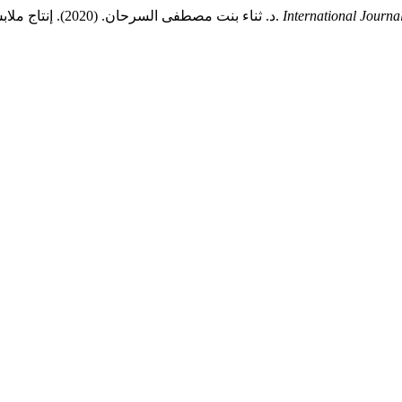
International Journa
د. ثناء بنت مصطفى السرحان. (2020). إنتاج ملابس نسائية مقترحة للحج والعمرة تتمتع بجودة الأداء الوظيفي والجمالي.