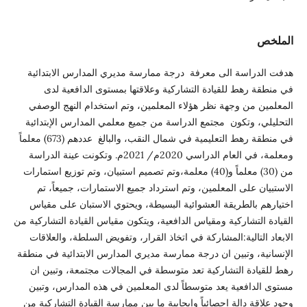
الملخص
هدفت الدراسة الى معرفة درجة ممارسة مديري المدارس الابتدائية
في منطقة رهط للقيادة التشاركية وعلاقتها بمستوى الدافعية لدى
المعلمين من وجهة نظر هؤلاء المعلمين، وتم استخدام النهج الوصفي
التحليلي، وتكون مجتمع الدراسة من جميع معلمي المدارس الإبتدائية
في منطقة رهط التعليمية في شمال النقب، والبالغ عددهم (673) معلماً
ومعلمة، في العام الدراسي 2020م/ 2021م. وتكونت عينة الدراسة
من (30) معلماً و(40) معلمة،وتم تصميم استبيان، وتم توزيع استمارات
الاستبيان على المعلمين، وتم استرداد جميع الاستمارات، جميعاً، تم
اختيارهم بالطريقة العشوائية البسيطة، ويحتوي الاستبان على مقياس
القيادة التشاركية ومقياس الدافعية، ويتكون مقياس القيادة التشاركية من
الابعاد التالية:المشاركة في اتخاذ القرار، وتفويض السلطة، والعلاقات
الإنسانية، وتبين ان درجة ممارسة مديري المدارس الابتدائية في منطقة
رهط للقيادة التشاركية تعد متوسطة في المجالات مجتمعة، وتبين ان
مستوى الدافعية يعد متوسطاً لدى المعلمين في هذه المدارس، وتبين
وجود علاقة دالة احصائياً وإيجابية ما بين ممارسة القيادة التشاركية من