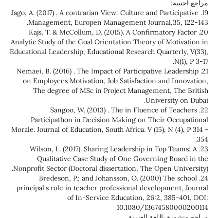
مراجع اجنبية:
19. Jago, A. (2017) . A contrarian View: Culture and Participative
Management, Europen Management Journal,35, 122-143.
20. Kajs, T. & McCollum, D. (2015). A Confirmatory Factor
Analytic Study of the Goal Orientation Theory of Motivation in
Educational Leadership, Educational Research Quarterly, V(33),
N(1), P 3-17.
21. Nemaei, B. (2016) . The Impact of Participative Leadership
on Employees Motivation, Job Satisfaction and Innovation,
The degree of MSc in Project Management, The British
University on Dubai.
22. Sangoo, W. (2013) . The in Fluence of Teachers
Participathon in Decision Making on Their Occupational
Morale. Journal of Education, South Africa. V (15), N (4), P 314 -
354.
23. Wilson, L. (2017). Sharing Leadership in Top Teams: A
Qualitative Case Study of One Governing Board in the
Nonprofit Sector (Doctoral dissertation, The Open University).
24. Bredeson, P.; and Johansson, O. (2000) The school
principal's role in teacher professional development, Journal
of In-Service Education, 26:2, 385-401, DOI:
10.1080/13674580000200114
مراجع منشورة باللغة العبرية