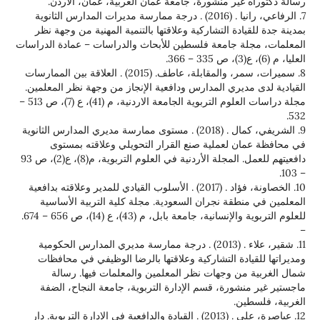
رسالة دكتوراه غير منشورة، جامعة عمان العربية، عمان، الاردن.
7. الرفاعي، رانيا . (2016) . درجة ممارسة مديرات المدارس الثانوية
بمدينة جدة للقيادة التشاركية وعلاقتها بالتنمية المهنية من وجهة نظر
المعلمات، مجلة جامعة فلسطين للأبحاث والدراسات – عمادة الدراسات
العليا، م (6)، ع(3)، ص 335 – 366.
8. سميرات، سمر، والمقابلة، عاطف. (2015) . العلاقة بين الممارسات
القيادية لدى مديري المدارس ودافعية الإنجاز من وجهة نظر المعلمين.
مجلة دراسات العلوم التربوية الجامعة الاردنية، م (41)، ع (7)، ص 513 –
532.
9. الشريفي، كمال . (2018) . مستوى ممارسة مديري المدارس الثانوية
في محافظة عمان لعملية صنع القرار التحويلي وعلاقته بمستوى
دافعيتهم للعمل. المجلة الأردنية في العلوم التربوية، م(8)، ع(2)، ص 93
– 103.
10. الخصاونة، فؤاد . (2017) . الأسلوب القيادي للمدير وعلاقته بدافعية
المعلمين في منطقة نجران السعودية. مجلة كلية التربية الأساسية
للعلوم التربوية والإنسانية، جامعة بابل، م (43)، ع (14)، ص 656 – 674.
–
11. شقير، علاء . (2013) . درجة ممارسة مديري المدارس الحكومية
ومديراتها للقيادة التشاركية وعلاقتها بالرضا الوظيفي في محافظات
شمال الغربية من وجهات نظر المعلمين والمعلمات فيها. رسالة
ماجستير غير منشورة، قسم الإدارة التربوية، جامعة النجاح، الضفة
الغربية، فلسطين.
12. عياصرة، علي . (2013) . القيادة والدافعية في الإدارة التربوية. دار