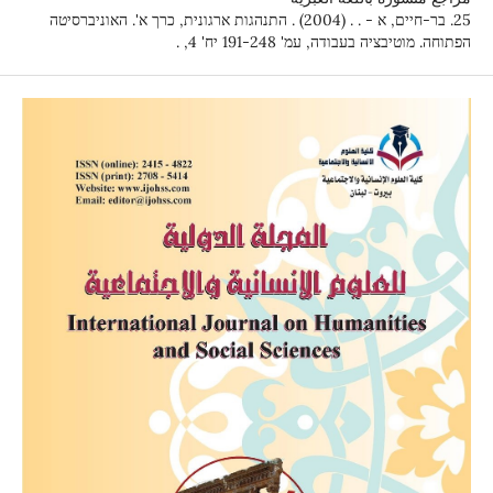
25. בר-חיים, א - . . (2004) . התנהגות ארגונית, כרך א'. האוניברסיטה
הפתוחה. מוטיבציה בעבודה, עמ' 191-248 יח' 4, .