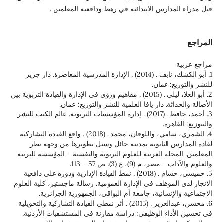
قبل مدراء المدارس الابتدائية في رهط ودافعية المعلمين .
المراجع
مراجع عربية
1. أبو الكشك، نايف . (2014) . الإدارة المدرسية المعاصرة. دار جرير
للنشر والتوزيع: عمان.
2. أبو العلا، ليلى . (2015) . مفاهيم ورؤى في الإدارة والقيادة التربوية بين
الأصالة والحداثة. دار يافا العلمية للنشر والتوزيع: عمان.
3. أحمد، حافظ . (2017) . إدارة المؤسسات التربوية. عالم الكتب للنشر
والتنوزيع: القاهرة.
4. الشمري، سامي، واللوقان، محمد . (2018) . واقع القيادة التشاركية
لقادة المدارس الثانوية بمدينة حائل وسبل تطويرها من وجهة نظر
المعلمين. المجلة العربية للعلوم التربوية والنفسية – المؤسسة للتربية
والعلوم والآداب – مصر، م (9)، ع (3). ص 57 – 113.
5. خميسي، حسام . (2018) . نمط القيادة الإدارية ودوره على دافعية
الانجاز لدى الموظف في الإدارة العمومية. رسالة ماجستير، كلية العلوم
الاجتماعية والإنسانية، جامعة أم البواقي، الجمهورية الجزائرية.
6. محسن، عبدالعزيز . (2015) . أثر نمطي القيادة التشاركية والتحويلية
في تحسين الأداء الوظيفي: دراسة مقارنة في المستشفيات الأردنية.