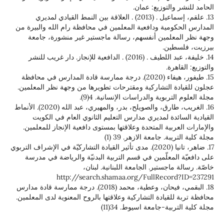
الحامد للنشر والتوزيع: عمان.
13. علقم، إسماعيل . (2013) . العلاقة بين النمط القيادي لمديري
المدارس الحكومية ودافعية المعلمين في محافظة رام الله والبيرة من
وجهة نظر المعلمين أنفسهم، رسالة ماجستير غير منشورة، جامعة
بيرزيت، فلسطين.
14. خليفة، عبد اللطيف . (2016) . الدافعية للإنجاز. دار غريب للنشر
والتوزيع: القاهرة.
15. طيفور، هيفاء (2020). درجة ممارسة قادة المدارس في محافظة
عجلون للقيادة التشاركية ومقترحات تطويرها من وجهة نظر المعلمين.
مجلة العلوم التربوية والدراسات الإنسانية. 4(9).
16. الغريب، طارق، والصويلح، بدر، والمهيري، عبد الله (2020). الأنماط
القيادية السائدة لمديري مدارس التعليم الثانوي العام في الكويت
والإمارات العربية المتحدة وعلاقتها بمستوى دافعية الإنجاز للمعلمين.
مجلة كلية التريبة. جامعة الازهر. 39 (1)
17. ضاهر، تانيا (2020). مدى تأثير القيادة التشاركيّة في الإشراف التربوي
على دافعيّة المعلّمين في قسم التربية البدنيّة والرياضة في مدرسة
خاصّة. رسالة ماجستير. الجامعة اللبنانية. لبنان،
http://search.shamaa.org/FullRecord?ID=237291
18. البقمي، فيحان، وعطية، محمد (2018). درجة ممارسة قادة مدارس
محافظة تربة للقيادة التشاركية وعلاقتها بالروح المعنوية لدى المعلمين.
مجلة كلية التربية-جامعة اسيوط. 34(11)