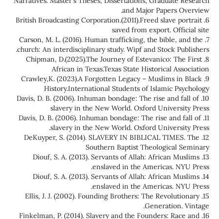
Narratives. Master's Theses, Dissertations, Graduate Research
and Major Papers Overview.‏
6. British Broadcasting Corporation.(2011).Freed slave portrait
saved from export. Official site
7. Carson, M. L. (2016). Human trafficking, the bible, and the
church: An interdisciplinary study. Wipf and Stock Publishers.
8. Chipman, D.(2025).The Journey of Estevanico: The First
African in Texas.Texas State Historical Association
9. Crawley,K. (2023).A Forgotten Legacy – Muslims in Black
History.International Students of Islamic Psychology
10. Davis, D. B. (2006). Inhuman bondage: The rise and fall of
slavery in the New World. Oxford University Press
11. Davis, D. B. (2006). Inhuman bondage: The rise and fall of
slavery in the New World. Oxford University Press.‏
12. DeKuyper, S. (2014). SLAVERY IN BIBLICAL TIMES. The
Southern Baptist Theological Seminary
13. Diouf, S. A. (2013). Servants of Allah: African Muslims
enslaved in the Americas. NYU Press.
14. Diouf, S. A. (2013). Servants of Allah: African Muslims
enslaved in the Americas. NYU Press.
15. Ellis, J. J. (2002). Founding Brothers: The Revolutionary
Generation. Vintage.‏
16. Finkelman, P. (2014). Slavery and the Founders: Race and