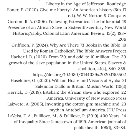
Liberty in the Age of Jefferson. Routledge.‏
17. Foner, E. (2020). Give me liberty!: An American history (6th
ed.). W. W. Norton & Company
18. Gordon, R. A. (2006). Following Estevanico: The Influential
Presence of an African Slave in Sixteenth-century New World
Historiography. Colonial Latin American Review, 15(2), 183–
206.
19. Griffioen, P. (2024). Why Are There 73 Books in the Bible
Used by Roman Catholics?. The Bible Answers Project.
20. Hacker J. D. (2020). From '20. and odd' to 10 million: The
growth of the slave population in the United States. Slavery &
abolition, 41(4), 840–855.
https://doi.org/10.1080/0144039x.2020.1755502
21. Haseldine, G. (2020). William Hoare and Visions of Ayuba
Suleiman Diallo in Britain. Muslim World, 110(3).‏
22. Herrick, D. (2018). Esteban: the African slave who explored
America. University of New Mexico Press.‏
23. Lakwete, A. (2005). Inventing the cotton gin: machine and
myth in Antebellum America. JHU Press.‏
24. LaVeist, T. A., Fullilove, M., & Fullilove, R. (2019). 400 Years
of Inequality Since Jamestown of 1619. American journal of
public health, 109(1), 83–84.