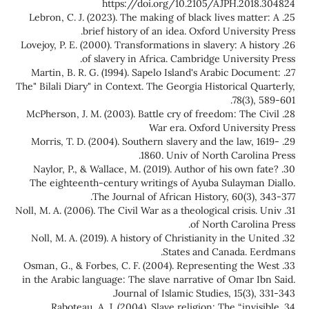
https://doi.org/10.2105/AJPH.2018.304824
25. Lebron, C. J. (2023). The making of black lives matter: A
brief history of an idea. Oxford University Press.‏
26. Lovejoy, P. E. (2000). Transformations in slavery: A history
of slavery in Africa. Cambridge University Press.
27. Martin, B. R. G. (1994). Sapelo Island's Arabic Document:
The" Bilali Diary" in Context. The Georgia Historical Quarterly,
78(3), 589-601.‏
28. McPherson, J. M. (2003). Battle cry of freedom: The Civil
War era. Oxford University Press
29. Morris, T. D. (2004). Southern slavery and the law, 1619-
1860. Univ of North Carolina Press.
30. Naylor, P., & Wallace, M. (2019). Author of his own fate?
The eighteenth-century writings of Ayuba Sulayman Diallo.
The Journal of African History, 60(3), 343-377.‏
31. Noll, M. A. (2006). The Civil War as a theological crisis. Univ
of North Carolina Press.
32. Noll, M. A. (2019). A history of Christianity in the United
States and Canada. Eerdmans.
33. Osman, G., & Forbes, C. F. (2004). Representing the West
in the Arabic language: The slave narrative of Omar Ibn Said.
Journal of Islamic Studies, 15(3), 331-343.‏
34. Raboteau, A. J. (2004). Slave religion: The “invisible