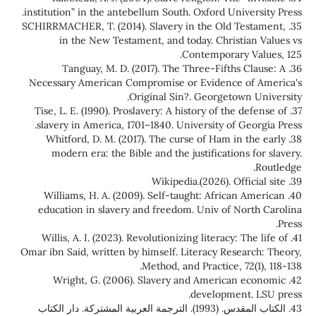
institution” in the antebellum South. Oxford University Press.
35. SCHIRRMACHER, T. (2014). Slavery in the Old Testament,
in the New Testament, and today. Christian Values vs
Contemporary Values, 125.‏
36. Tanguay, M. D. (2017). The Three-Fifths Clause: A
Necessary American Compromise or Evidence of America's
Original Sin?. Georgetown University.‏
37. Tise, L. E. (1990). Proslavery: A history of the defense of
slavery in America, 1701–1840. University of Georgia Press.
38. Whitford, D. M. (2017). The curse of Ham in the early
modern era: the Bible and the justifications for slavery.
Routledge.‏
39. Wikipedia.(2026). Official site
40. Williams, H. A. (2009). Self-taught: African American
education in slavery and freedom. Univ of North Carolina
Press.‏ ‏
41. Willis, A. I. (2023). Revolutionizing literacy: The life of
Omar ibn Said, written by himself. Literacy Research: Theory,
Method, and Practice, 72(1), 118-138.‏
42. Wright, G. (2006). Slavery and American economic
development. LSU press.‏
43. الكتاب المقدس. (1993). الترجمة العربية المشتركة. دار الكتاب